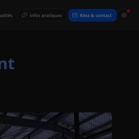
alités
Infos pratiques
Résa & contact
nt