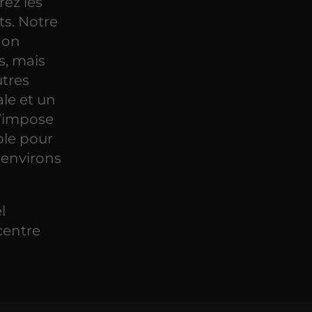
rez les
s. Notre
 non
s, mais
utres
le et un
s’impose
le pour
 environs
l
centre