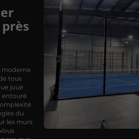
ner
 près
eu moderne
 de tous
que joué
n entouré
 complexité
ègles du
ur les murs
 Vous