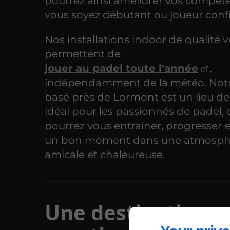
pourrez ainsi améliorer vos compét
vous soyez débutant ou joueur conf
Nos installations indoor de qualité 
permettent de
jouer au padel toute l'année
,
indépendamment de la météo. Notr
basé près de Lormont est un lieu d
idéal pour les passionnés de padel,
pourrez vous entraîner, progresser 
un bon moment dans une atmosph
amicale et chaleureuse.
Une destination