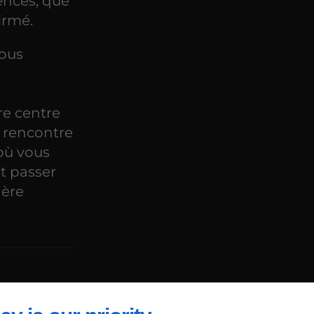
ences, que
irmé.
vous
e centre
e rencontre
 où vous
et passer
ère