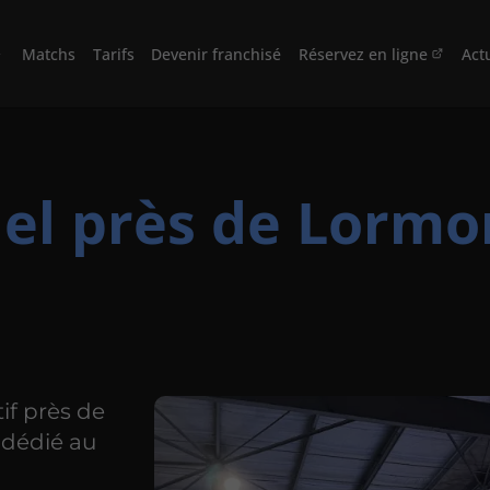
Matchs
Tarifs
Devenir franchisé
Réservez en ligne
Actu
el près de Lormo
if près de
 dédié au