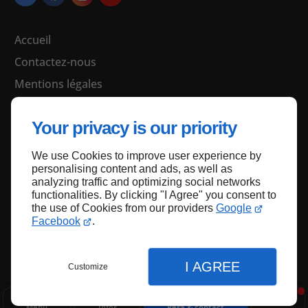
Accueil
Contactez-nous
Mentions légales
Plan du site
Your privacy is our priority
We use Cookies to improve user experience by
Haut de page
personalising content and ads, as well as
analyzing traffic and optimizing social networks
functionalities. By clicking "I Agree" you consent to
the use of Cookies from our providers
Google
Facebook
.
I AGREE
Customize
Menu
Infos
Résa & contact