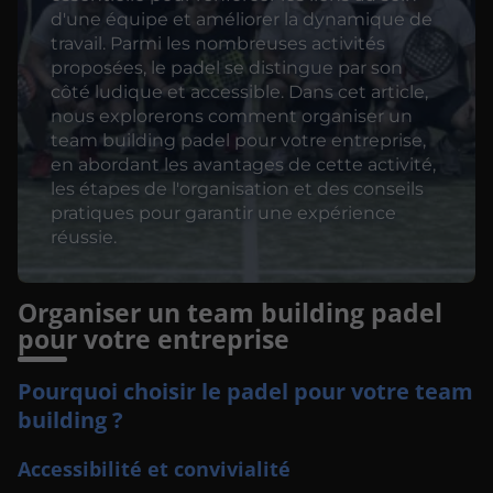
d'une équipe et améliorer la dynamique de
travail. Parmi les nombreuses activités
proposées, le padel se distingue par son
côté ludique et accessible. Dans cet article,
nous explorerons comment organiser un
team building padel pour votre entreprise,
en abordant les avantages de cette activité,
les étapes de l'organisation et des conseils
pratiques pour garantir une expérience
réussie.
Organiser un team building padel
pour votre entreprise
Pourquoi choisir le padel pour votre team
building ?
Accessibilité et convivialité