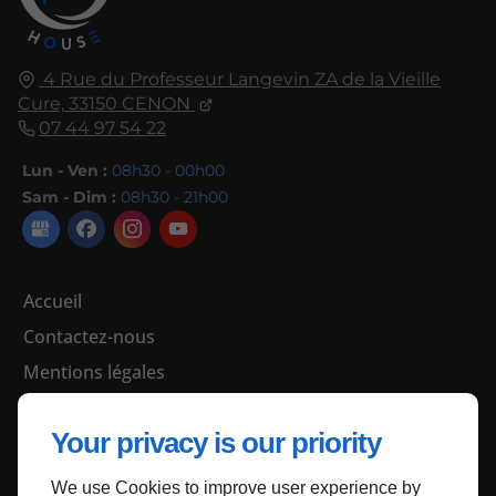
4 Rue du Professeur Langevin ZA de la Vieille
Cure,
33150
CENON
07 44 97 54 22
Lun - Ven :
08h30 - 00h00
Sam - Dim :
08h30 - 21h00
Accueil
Contactez-nous
Mentions légales
Plan du site
Your privacy is our priority
We use Cookies to improve user experience by